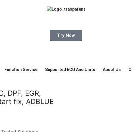
Try Now
Function Service
Supported ECU And Units
About Us
C
C, DPF, EGR,
art fix, ADBLUE
 Tested Solutions