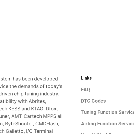
Links
ystem has been developed
rvice the demands of today’s
FAQ
driven chip tuning industry.
DTC Codes
ibility with Abrites,
tech KESS and KTAG, Dfox,
Tuning Function Servic
uner, AMT-Cartech MPPS all
Airbag Function Servic
on, ByteShooter, CMDFlash,
h Galletto, I/O Terminal