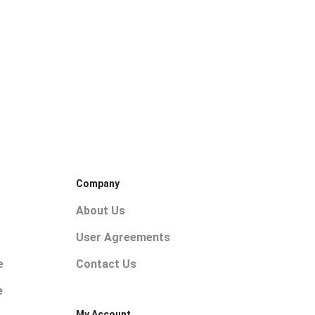
Company
About Us
User Agreements
e
Contact Us
e
My Account