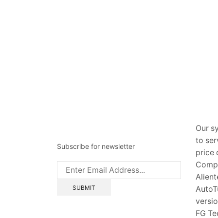
Our s
to se
Subscribe for newsletter
price 
Compat
Alien
AutoT
versi
FG Tec