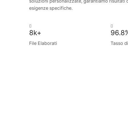
soluzioni personalizzate, garantiamo risultati o
esigenze specifiche.
8k+
96.8
File Elaborati
Tasso d