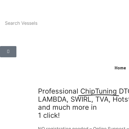
Search
Vessels
Home
Professional
ChipTuning
DT
LAMBDA, SWIRL, TVA, Hotst
and much more in
1 click!
NO registration needed – Online Support –